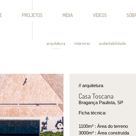
E
PROJETOS
MÍDIA
VÍDEOS
SOB
arquitetura
interiores
sustentabilidade
// arquitetura
Casa Toscana
Bragança Paulista, SP
Ficha técnica:
1100m² : Área do terreno
3000m² : Área construída