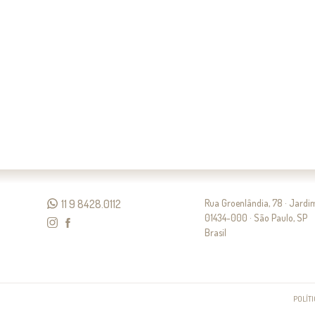
11 9 8428.0112
Rua Groenlândia, 78 · Jard
01434-000 · São Paulo, SP
Brasil
POLÍT